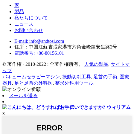
家
製品
私たちについて
ニュース
お問い合わせ
E-mail: info@andtosi.com
住所：中国江蘇省張家港市六角金峰鎮安生路2号
電話番号: +86-80156101
© 著作権 - 2010-2022 : 全著作権所有。
人気の製品
,
サイトマ
ップ
バキュームセラピーマシン
,
振動切削工具
,
足首の手術
,
医療
器具
,
足と足首の外科医
,
整形外科用ツール
,
メールを送る
ウィリアム
x