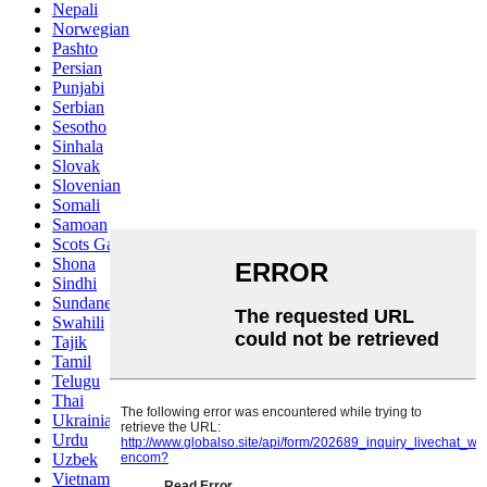
Nepali
Norwegian
Pashto
Persian
Punjabi
Serbian
Sesotho
Sinhala
Slovak
Slovenian
Somali
Samoan
Scots Gaelic
Shona
Sindhi
Sundanese
Swahili
Tajik
Tamil
Telugu
Thai
Ukrainian
Urdu
Uzbek
Vietnamese