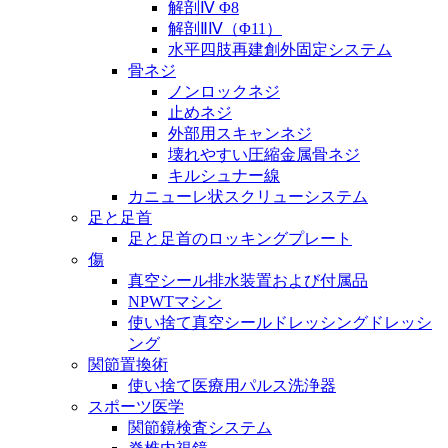
解剖Ⅳ Φ8
解剖ⅡⅣ（Φ11）
水平四肢再建創外固定システム
骨ネジ
ノンロックネジ
止めネジ
外部用スキャンネジ
壊れやすい圧縮金属骨ネジ
キルシュナー線
カニューレ状スクリューシステム
足と足首
足と足首のロッキングプレート
傷
真空シール排水装置および付属品
NPWTマシン
使い捨て真空シールドレッシングドレッシ
ング
関節置換術
使い捨て医療用パルス洗浄器
スポーツ医学
関節鏡検査システム