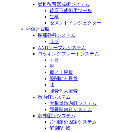
脊椎後弯形成術システム
後弯形成術用ツール
生検
セメントインジェクター
外傷と四肢
胸部外科システム
リブ
ANDケーブルシステム
ロッキングプレートシステム
手首
肘
肩と上腕骨
股関節と骨盤
膝
脛骨と大腿骨
髄内釘システム
大腿骨髄内釘システム
脛骨髄内釘システム
創外固定システム
片側創外固定システム
解剖Ⅳ Φ5