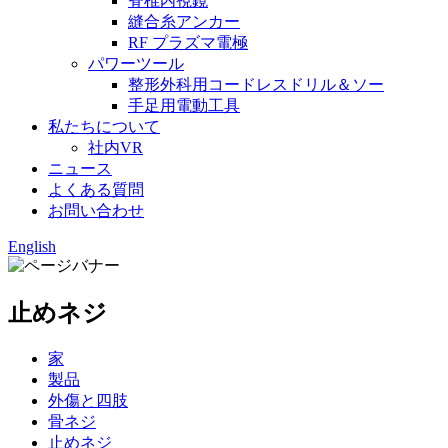
脊椎内視鏡
縫合糸アンカー
RF プラズマ電極
パワーツール
整形外科用コードレスドリル＆ソー
手足用電動工具
私たちについて
社内VR
ニュース
よくある質問
お問い合わせ
English
止めネジ
家
製品
外傷と四肢
骨ネジ
止めネジ