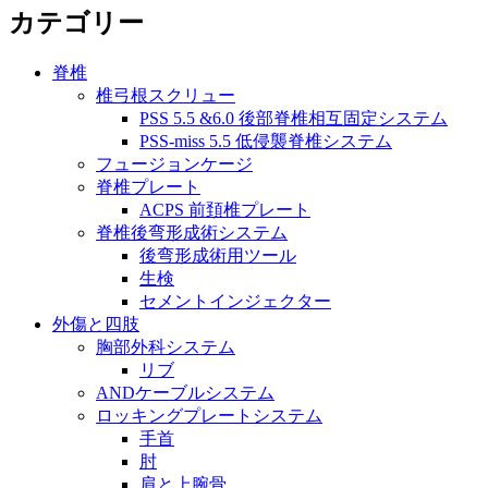
カテゴリー
脊椎
椎弓根スクリュー
PSS 5.5 &6.0 後部脊椎相互固定システム
PSS-miss 5.5 低侵襲脊椎システム
フュージョンケージ
脊椎プレート
ACPS 前頚椎プレート
脊椎後弯形成術システム
後弯形成術用ツール
生検
セメントインジェクター
外傷と四肢
胸部外科システム
リブ
ANDケーブルシステム
ロッキングプレートシステム
手首
肘
肩と上腕骨