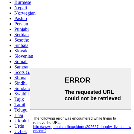
Burmese
Nepali
Norwegian
Pashto
Persian
Punjabi
Serbian
Sesotho
Sinhala
Slovak
Slovenian
Somali
Samoan
Scots Gaelic
Shona
Sindhi
Sundanese
Swahili
Tajik
Tamil
Telugu
Thai
Ukrainian
Urdu
Uzbek