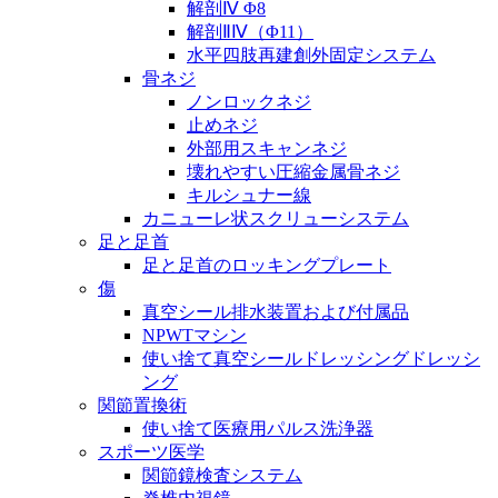
解剖Ⅳ Φ8
解剖ⅡⅣ（Φ11）
水平四肢再建創外固定システム
骨ネジ
ノンロックネジ
止めネジ
外部用スキャンネジ
壊れやすい圧縮金属骨ネジ
キルシュナー線
カニューレ状スクリューシステム
足と足首
足と足首のロッキングプレート
傷
真空シール排水装置および付属品
NPWTマシン
使い捨て真空シールドレッシングドレッシ
ング
関節置換術
使い捨て医療用パルス洗浄器
スポーツ医学
関節鏡検査システム