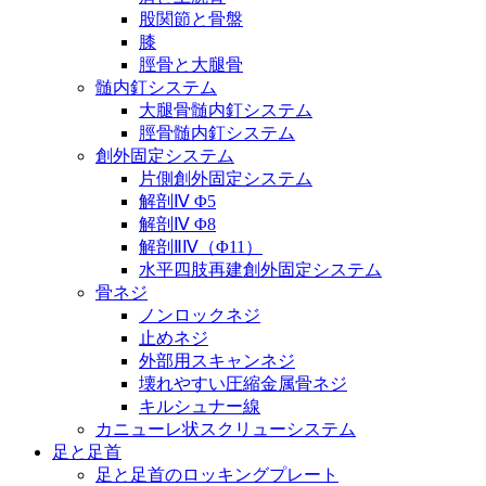
股関節と骨盤
膝
脛骨と大腿骨
髄内釘システム
大腿骨髄内釘システム
脛骨髄内釘システム
創外固定システム
片側創外固定システム
解剖Ⅳ Φ5
解剖Ⅳ Φ8
解剖ⅡⅣ（Φ11）
水平四肢再建創外固定システム
骨ネジ
ノンロックネジ
止めネジ
外部用スキャンネジ
壊れやすい圧縮金属骨ネジ
キルシュナー線
カニューレ状スクリューシステム
足と足首
足と足首のロッキングプレート