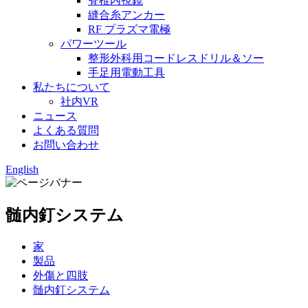
脊椎内視鏡
縫合糸アンカー
RF プラズマ電極
パワーツール
整形外科用コードレスドリル＆ソー
手足用電動工具
私たちについて
社内VR
ニュース
よくある質問
お問い合わせ
English
髄内釘システム
家
製品
外傷と四肢
髄内釘システム