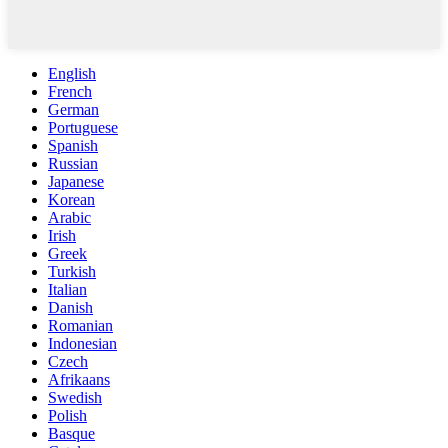
English
French
German
Portuguese
Spanish
Russian
Japanese
Korean
Arabic
Irish
Greek
Turkish
Italian
Danish
Romanian
Indonesian
Czech
Afrikaans
Swedish
Polish
Basque