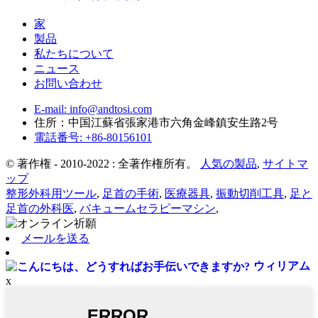
家
製品
私たちについて
ニュース
お問い合わせ
E-mail: info@andtosi.com
住所：中国江蘇省張家港市六角金峰鎮安生路2号
電話番号: +86-80156101
© 著作権 - 2010-2022 : 全著作権所有。
人気の製品
,
サイトマ
ップ
整形外科用ツール
,
足首の手術
,
医療器具
,
振動切削工具
,
足と
足首の外科医
,
バキュームセラピーマシン
,
メールを送る
ウィリアム
x