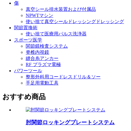
傷
真空シール排水装置および付属品
NPWTマシン
使い捨て真空シールドレッシングドレッシング
関節置換術
使い捨て医療用パルス洗浄器
スポーツ医学
関節鏡検査システム
脊椎内視鏡
縫合糸アンカー
RF プラズマ電極
パワーツール
整形外科用コードレスドリル＆ソー
手足用電動工具
おすすめ商品
肘関節ロッキングプレートシステム