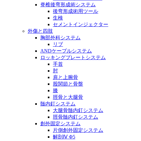
脊椎後弯形成術システム
後弯形成術用ツール
生検
セメントインジェクター
外傷と四肢
胸部外科システム
リブ
ANDケーブルシステム
ロッキングプレートシステム
手首
肘
肩と上腕骨
股関節と骨盤
膝
脛骨と大腿骨
髄内釘システム
大腿骨髄内釘システム
脛骨髄内釘システム
創外固定システム
片側創外固定システム
解剖Ⅳ Φ5