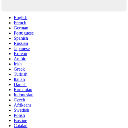
English
French
German
Portuguese
Spanish
Russian
Japanese
Korean
Arabic
Irish
Greek
Turkish
Italian
Danish
Romanian
Indonesian
Czech
Afrikaans
Swedish
Polish
Basque
Catalan