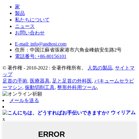
家
製品
私たちについて
ニュース
お問い合わせ
E-mail: info@andtosi.com
住所：中国江蘇省張家港市六角金峰鎮安生路2号
電話番号: +86-80156101
© 著作権 - 2010-2022 : 全著作権所有。
人気の製品
,
サイトマ
ップ
足首の手術
,
医療器具
,
足と足首の外科医
,
バキュームセラピ
ーマシン
,
振動切削工具
,
整形外科用ツール
,
メールを送る
ウィリアム
x