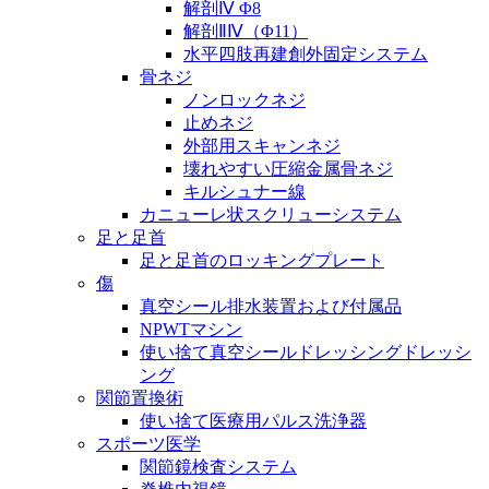
解剖Ⅳ Φ8
解剖ⅡⅣ（Φ11）
水平四肢再建創外固定システム
骨ネジ
ノンロックネジ
止めネジ
外部用スキャンネジ
壊れやすい圧縮金属骨ネジ
キルシュナー線
カニューレ状スクリューシステム
足と足首
足と足首のロッキングプレート
傷
真空シール排水装置および付属品
NPWTマシン
使い捨て真空シールドレッシングドレッシ
ング
関節置換術
使い捨て医療用パルス洗浄器
スポーツ医学
関節鏡検査システム