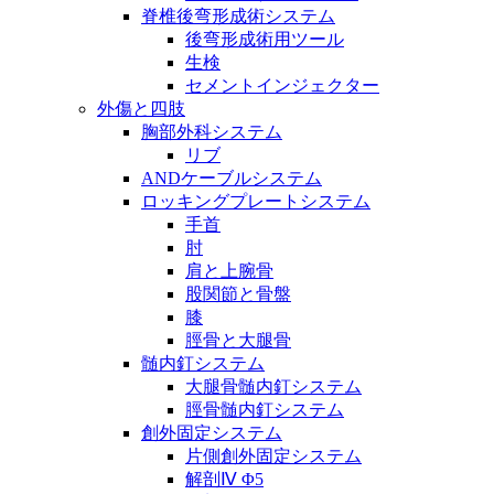
脊椎後弯形成術システム
後弯形成術用ツール
生検
セメントインジェクター
外傷と四肢
胸部外科システム
リブ
ANDケーブルシステム
ロッキングプレートシステム
手首
肘
肩と上腕骨
股関節と骨盤
膝
脛骨と大腿骨
髄内釘システム
大腿骨髄内釘システム
脛骨髄内釘システム
創外固定システム
片側創外固定システム
解剖Ⅳ Φ5