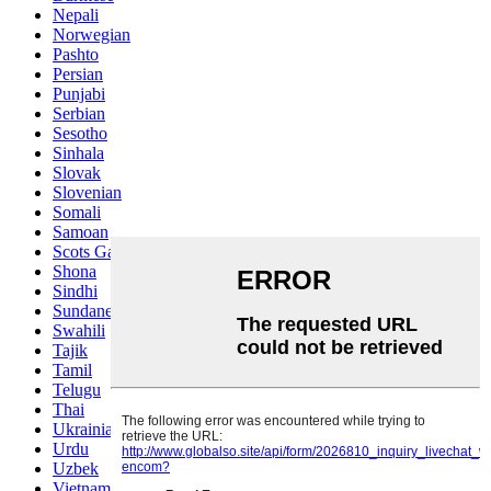
Nepali
Norwegian
Pashto
Persian
Punjabi
Serbian
Sesotho
Sinhala
Slovak
Slovenian
Somali
Samoan
Scots Gaelic
Shona
Sindhi
Sundanese
Swahili
Tajik
Tamil
Telugu
Thai
Ukrainian
Urdu
Uzbek
Vietnamese