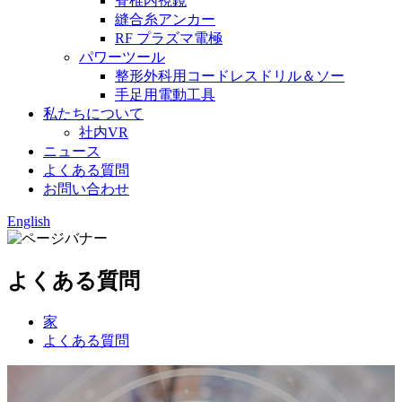
脊椎内視鏡
縫合糸アンカー
RF プラズマ電極
パワーツール
整形外科用コードレスドリル＆ソー
手足用電動工具
私たちについて
社内VR
ニュース
よくある質問
お問い合わせ
English
よくある質問
家
よくある質問